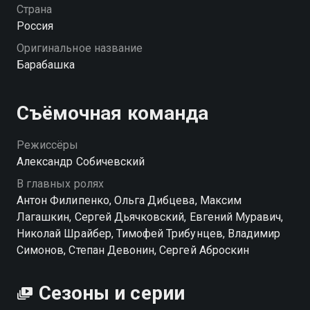
Постепенно он понимает, что его квартира обрела
Страна
невидимого жителя — домового. В попытке
Россия
разобраться в происходящем, Артем сталкивается с
Оригинальное название
растущими проблемами и обвинениями в
Барабашка
сумасшествии от близких. Ситуация становится все
более запутанной, и теперь Артему предстоит
выяснить, как справиться с этим неведомым
Съёмочная команда
соседем и не потерять контроль над своей жизнью.
«Барабашка» — смотрите онлайн в хорошем
Режиссёры
качестве.
Александр Собичевский
В главных ролях
Антон Филипенко, Ольга Дибцева, Максим
Лагашкин, Сергей Дьячковский, Евгений Муравич,
Николай Шрайбер, Тимофей Трибунцев, Владимир
Симонов, Степан Девонин, Сергей Аброскин
Сезоны и серии