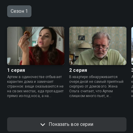
Сезон 1
1 серия
2 серия
Артем в одиночестве отбывает
В квартире обнаруживается
карантин дома и замечает
очередной не самый приятный
странное: вещи оказываются не
сюрприз от домового. Жена
на своих местах, еда пропадает
Ольга считает, что Артем
прямо из-под носа, а на
слишком много пьет, и
холодильнике появляется
блокирует его карту. А Артем
неприличное послание. По
пробует новые способы
совету жены своего друга Лехи
прогнать незваного гостя и
Артем обращается за помощью
начинает всерьез опасаться за
к экстрасенсу.
свою жизнь.
Показать все серии