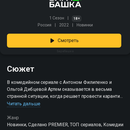
1 Сезон
18+
Россия
2022
Новинки
Смотреть
Барабашка
Сюжет
В комедийном сериале с Антоном Филипенко и
Ольгой Дибцевой Артем оказывается в весьма
странной ситуации, когда решает провести карантин
в одиночестве. Вскоре его привычный мир рушится:
Читать дальше
вещи начинают исчезать или менять
местоположение, еда таинственно пропадает, а на
Жанр
холодильнике появляются странные послания.
Новинки, Сделано PREMIER, ТОП сериалов, Комедии