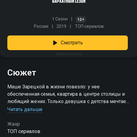
1 Сезон
12+
Россия
2019
ТОП сериалов
Смотреть
Бархатный сезон
Сюжет
Маше Зарецкой в жизни повезло: у нее
обеспеченная семья, квартира в центре столицы и
любящий жених. Только девушка с детства мечтает
поехать на Камчатку, чтобы изучать тайны природы.
Читать дальше
Родные считают это глупостью, поэтому Маше
приходится забыть о своих желаниях, выйти замуж
Жанр
и устроиться на нелюбимую, но престижную работу.
ТОП сериалов