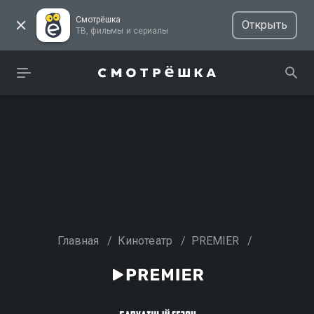
Смотрёшка
Открыть
ТВ, фильмы и сериалы
Главная
/
Кинотеатр
/
PREMIER
/