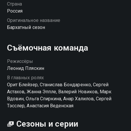
Спустя год Костя, муж Маши, невольно подставляет
Страна
ее отца-чиновника, после чего жизнь девушки
Россия
катится в пропасть. Ее отец попадает в больницу, а
Оригинальное название
имущество семьи отбирают. Единственный, кто
Бархатный сезон
поддерживает Машу и ее мать, — старинный друг
семьи Эдуард. Только героиня еще не знает, что он и
есть виновник всех ее несчастий.
Съёмочная команда
Режиссёры
Леонид Пляскин
В главных ролях
Орит Блейзер, Станислав Бондаренко, Сергей
Астахов, Жанна Эппле, Валерий Новиков, Марк
Вдовин, Ольга Спиркина, Анар Халилов, Сергей
Тэсслер, Анастасия Веденская
Сезоны и серии