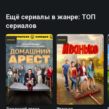
Ещё сериалы в жанре: ТОП
сериалов
7.9
7.7
8.2
Домашний арест
Иванько