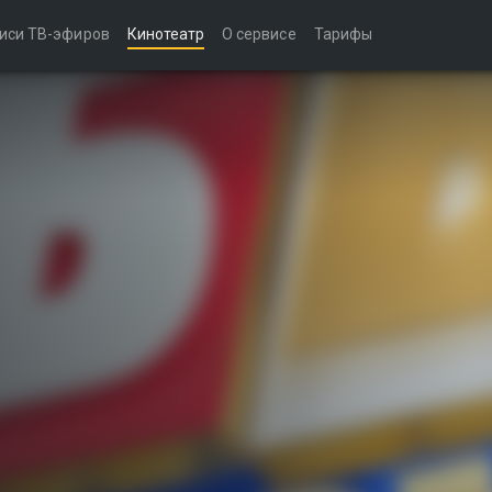
иси ТВ-эфиров
Кинотеатр
О сервисе
Тарифы