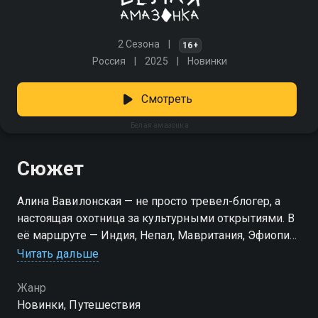
2 Сезона
16+
Россия
2025
Новинки
Смотреть
Белая амазонка
Сюжет
Алина Вавилонская — не просто тревел-блогер, а
настоящая охотница за культурными открытиями. В
её маршруте — Индия, Непал, Мавритания, Эфиопия,
Индонезия и другие уголки планеты, где древние
Читать дальше
обычаи живы до сих пор. Смелая ведущая не боится
выйти за рамки привычного: она участвует в
Жанр
необычных ритуалах, пробует блюда, от которых
Новинки, Путешествия