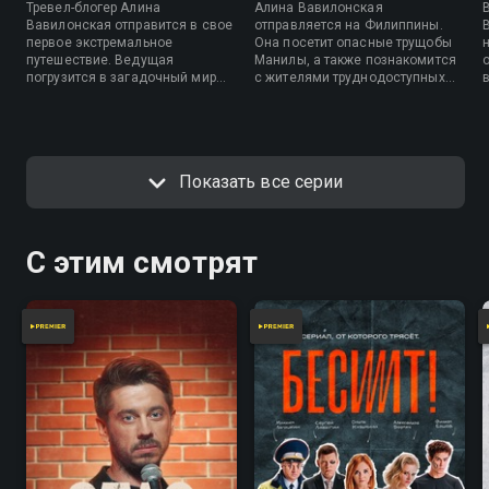
Тревел-блогер Алина
Алина Вавилонская
Вавилонская отправится в свое
отправляется на Филиппины.
первое экстремальное
Она посетит опасные трущобы
путешествие. Ведущая
Манилы, а также познакомится
погрузится в загадочный мир
с жителями труднодоступных
далекой Эфиопии,
мест, которые строят деревни
познакомится с уникальным
на воде и умеют задерживать
образом жизни племени хамер,
дыхание под водой на
увидит самый странный ритуал
длительное время.
взросления и попробует
Показать все серии
традиционный макияж.
С этим смотрят