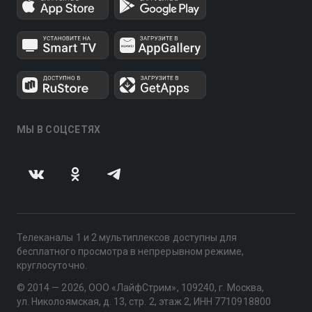
МЫ В СОЦСЕТЯХ
Телеканалы 1 и 2 мультиплексов доступны для
бесплатного просмотра в непрерывном режиме,
круглосуточно.
© 2014 — 2026, ООО «ЛайфСтрим», 109240, г. Москва,
ул. Николоямская, д. 13, стр. 2, этаж 2, ИНН 7710918800