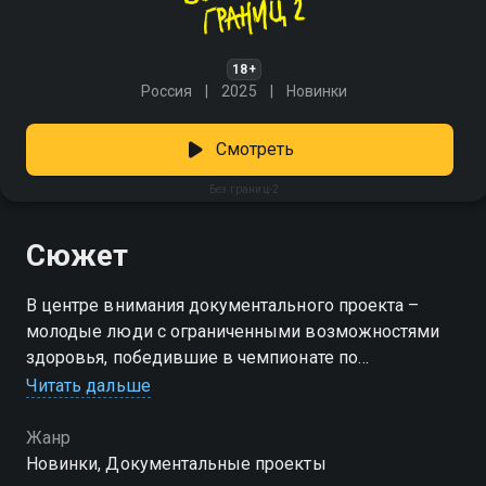
18+
Россия
2025
Новинки
Смотреть
Без границ-2
Сюжет
В центре внимания документального проекта –
молодые люди с ограниченными возможностями
здоровья, победившие в чемпионате по
профессиональному мастерству «Абилимпикс».
Читать дальше
Герои фильма сталкиваются с проблемой принятия
себя и поиском своего места в мире, проявляя силу
Жанр
духа и не сдаваясь перед многочисленными
Новинки, Документальные проекты