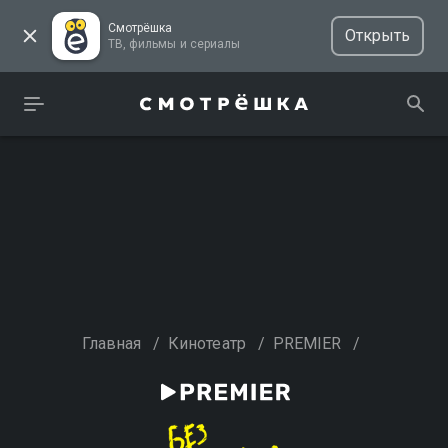
Смотрёшка
Открыть
ТВ, фильмы и сериалы
Главная
/
Кинотеатр
/
PREMIER
/