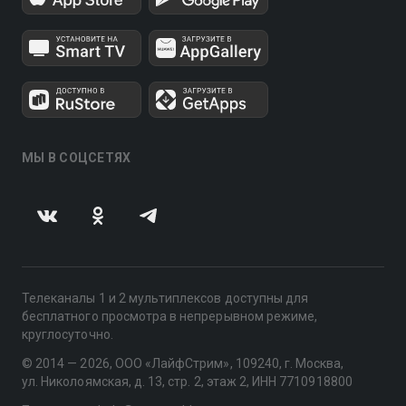
МЫ В СОЦСЕТЯХ
Телеканалы 1 и 2 мультиплексов доступны для
бесплатного просмотра в непрерывном режиме,
круглосуточно.
© 2014 — 2026, ООО «ЛайфСтрим», 109240, г. Москва,
ул. Николоямская, д. 13, стр. 2, этаж 2, ИНН 7710918800