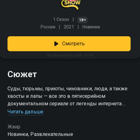
1 Сезон
18+
Россия
2021
Новинки
Смотреть
Big Russian Boss Show. КОТЫ
Сюжет
Суды, тюрьмы, приюты, чиновники, люди, а также
хвосты и лапы — все это в пятисерийном
документальном сериале от легенды интернета.
Босс отправляется на улицы Москвы,
Читать дальше
Екатеринбурга, Калининграда и других городов,
чтобы рассказать о пользе домашних кошек и
Жанр
почему их так любит весь мир. Испытай настоящий
Новинки, Развлекательные