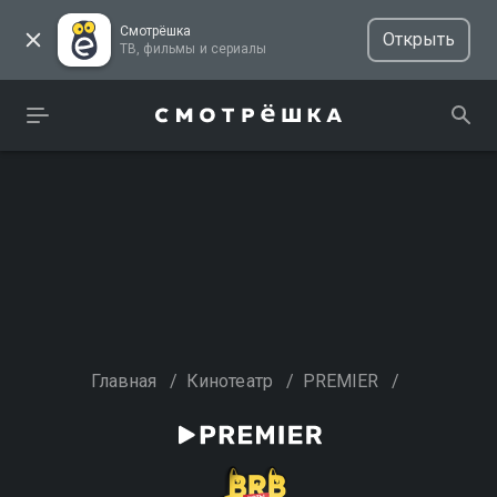
Смотрёшка
Открыть
ТВ, фильмы и сериалы
Главная
/
Кинотеатр
/
PREMIER
/