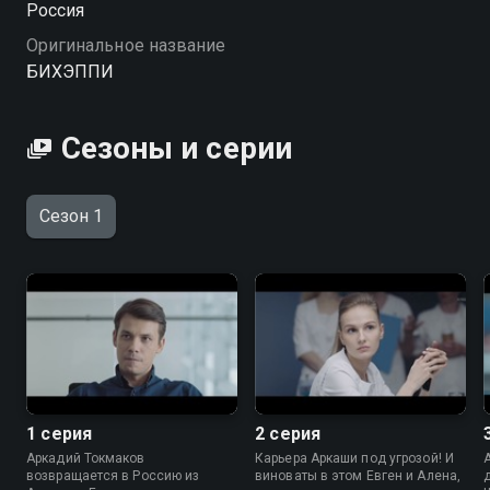
Россия
тридцатилетних, у которых есть всё для счастья, а
Оригинальное название
счастья нет.
БИХЭППИ
Сезоны и серии
Сезон 1
1 серия
2 серия
Аркадий Токмаков
Карьера Аркаши под угрозой! И
возвращается в Россию из
виноваты в этом Евген и Алена,