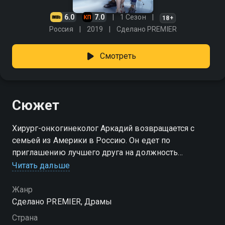
6.0
7.0
1 Сезон
18+
Россия
2019
Сделано PREMIER
Смотреть
Сюжет
Хирург-онкогинеколог Аркадий возвращается с
семьей из Америки в Россию. Он едет по
приглашению лучшего друга на должность
директора клиники, где оказывается в эпицентре
Читать дальше
интриг между врачами и высокопоставленными
пациентами. Как его примет персонал? И как быть
Жанр
Шуре, жене Аркадия, которой пришлось ехать за
Сделано PREMIER, Драмы
любимым мужем в нелюбимую страну? Сериал
Страна
«БИХЭППИ» – это ироничный взгляд на поколение