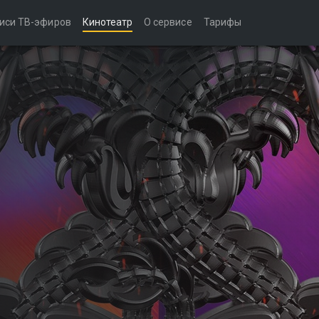
иси ТВ-эфиров
Кинотеатр
О сервисе
Тарифы