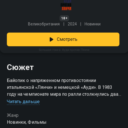
18+
Великобритания
2024
Новинки
Смотреть
Большая гонка. Ауди против Лянчи
Сюжет
Байопик о напряженном противостоянии
итальянской «Лянчи» и немецкой «Ауди». В 1983
году на чемпионате мира по ралли столкнулись два
концерна со своей философией. Выдающиеся
Читать дальше
пилоты за рулем легендарных авто устроили битву,
чтобы выявить лучшего. Удастся ли амбициозному
Жанр
менеджеру итальянской «Лянчи» свергнуть с
Новинки, Фильмы