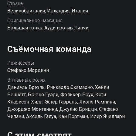
вершины автоспорта немецкого титана?
Страна
Великобритания, Ирландия, Италия
Оригинальное название
Большая гонка. Ауди против Лянчи
Съёмочная команда
Режиссёры
Стефано Мордини
В главных ролях
Даниэль Брюль, Риккардо Скамарчо, Хейли
Беннетт, Брюно Гуэри, Фолькер Брух, Кэти
Кларксон-Хилл, Эстер Гаррель, Якопо Рампини,
Джорджо Монтанини, Джулио Брицци, Стефано
Чипани, Аксель Галуа, Кай Портман, Илир Ячеллари
С этим смотрят