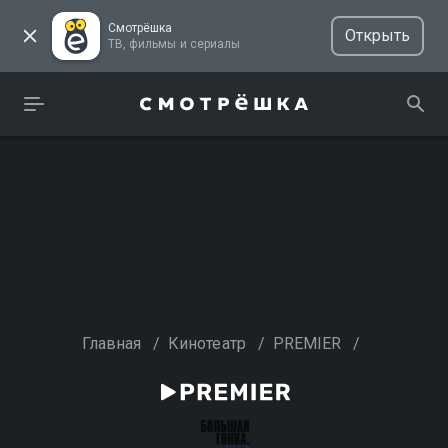
Смотрёшка
Открыть
ТВ, фильмы и сериалы
Главная
/
Кинотеатр
/
PREMIER
/