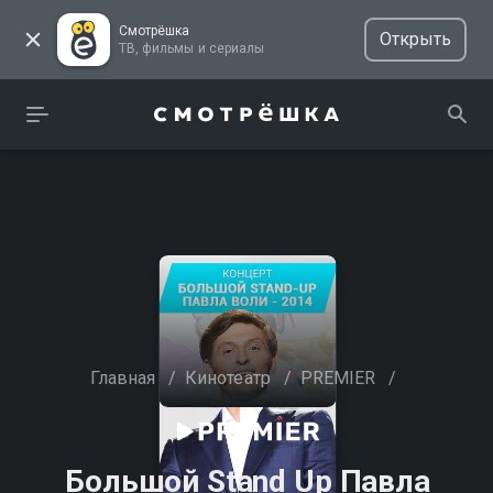
Смотрёшка
Открыть
ТВ, фильмы и сериалы
Главная
/
Кинотеатр
/
PREMIER
/
Большой Stand Up Павла