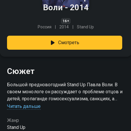
Воли - 2014
16+
Россия
2014
Stand Up
Смотреть
Сюжет
Большой предновогодний Stand Up Павла Воли. В
своем монологе он рассуждает о проблеме отцов и
детей, пропаганде гомосексуализма, санкциях, а
также делится мнением о запрете курения в
Читать дальше
общественных местах.
Жанр
Stand Up