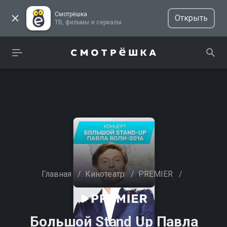
Смотрёшка
Открыть
ТВ, фильмы и сериалы
Главная
/
Кинотеатр
/
PREMIER
/
Большой Stand Up Павла