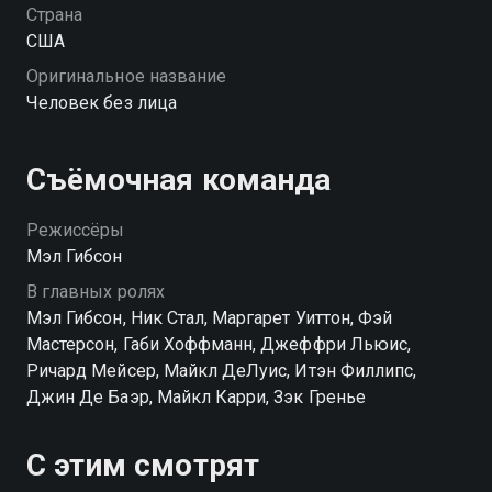
обезображенного лица. Но Чак находит в нем друга
Страна
и единственного человека, который его понимает.
США
Когда мальчик узнает о трагедии прошлого своего
Оригинальное название
наставника, то решает разобраться, чтобы помочь
Человек без лица
Джастину наладить жизнь.
Съёмочная команда
Режиссёры
Мэл Гибсон
В главных ролях
Мэл Гибсон, Ник Стал, Маргарет Уиттон, Фэй
Мастерсон, Габи Хоффманн, Джеффри Льюис,
Ричард Мейсер, Майкл ДеЛуис, Итэн Филлипс,
Джин Де Баэр, Майкл Карри, Зэк Гренье
С этим смотрят