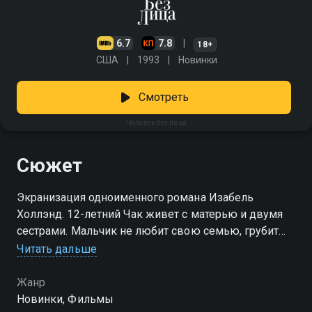
6.7
7.8
18+
США
1993
Новинки
Смотреть
Человек без лица
Сюжет
Экранизация одноименного романа Изабель
Холлэнд. 12-летний Чак живет с матерью и двумя
сестрами. Мальчик не любит свою семью, грубит
окружающим и цинично относится к жизни. Все
Читать дальше
меняется, когда он знакомится с местным
отшельником Джастином Маклаудом. В городе
Жанр
мужчину считают монстром-убийцей из-за его
Новинки, Фильмы