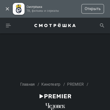
Смотрёшка
Открыть
ТВ, фильмы и сериалы
Главная
/
Кинотеатр
/
PREMIER
/