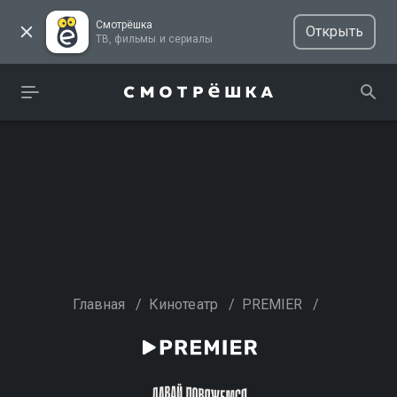
Смотрёшка
Открыть
ТВ, фильмы и сериалы
Главная
/
Кинотеатр
/
PREMIER
/