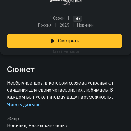
1 Сезон
16+
Россия
2025
Новинки
Смотреть
Давай повяжемся
Сюжет
Необычное шоу, в котором хозяева устраивают
свидания для своих четвероногих любимцев. В
каждом выпуске питомцу дадут возможность
самостоятельно выбрать одного из трех кандидатов.
Читать дальше
Но для этого потенциальным «невестам» и
«женихам» предстоит показать свои таланты:
Жанр
станцевать, выполнить различные команды и
Новинки, Развлекательные