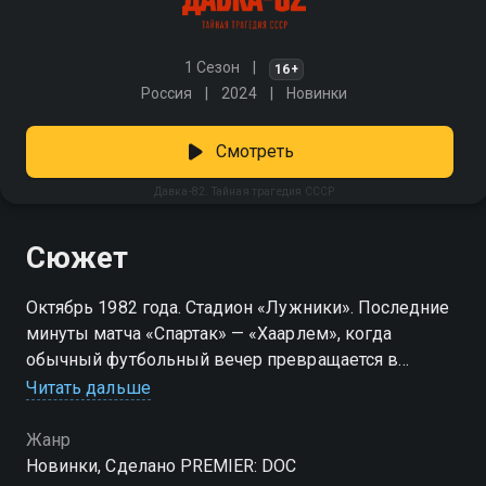
1 Сезон
16+
Россия
2024
Новинки
Смотреть
Давка-82. Тайная трагедия СССР
Сюжет
Октябрь 1982 года. Стадион «Лужники». Последние
минуты матча «Спартак» — «Хаарлем», когда
обычный футбольный вечер превращается в
катастрофу. Начинается давка, в которой гибнут
Читать дальше
десятки людей. Причины — скользкие ступени,
холод, спешка, паника. О трагедии молчали почти
Жанр
десятилетие. Теперь — спустя годы — выжившие,
Новинки, Сделано PREMIER: DOC