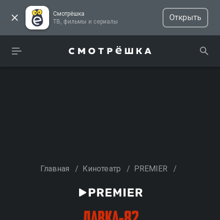
Смотрёшка
Открыть
ТВ, фильмы и сериалы
Главная
/
Кинотеатр
/
PREMIER
/