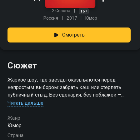
2 Сезона
16+
Россия
2017
Юмор
Смотреть
Сюжет
Жаркое шоу, где звёзды оказываются перед
непростым выбором: забрать кэш или стерпеть
публичный стыд. Без сценария, без поблажек —
только честная игра на нервах и чувство юмора на
Читать дальше
грани. Деньги или позор? Решать придётся прямо на
сцене! «Деньги или позор» — смотрите онлайн в
Жанр
хорошем качестве.
Юмор
Страна