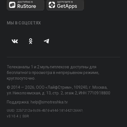
МЫ В СОЦСЕТЯХ
Телеканалы 1 и 2 мультиплексов доступны для
бесплатного просмотра в непрерывном режиме,
круглосуточно.
© 2014 — 2026, ООО «ЛайфСтрим», 109240, г. Москва,
ул. Николоямская, д. 13, стр. 2, этаж 2, ИНН 7710918800
Поддержка: help@smotreshka.tv
UUID: 22b7212a-0c06-4b7d-a94d-181d42126661
v3.10.4
|
SSR