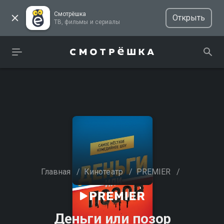
Смотрёшка
Открыть
ТВ, фильмы и сериалы
Главная
/
Кинотеатр
/
PREMIER
/
Деньги или позор