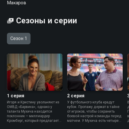
Макаров
Сезоны и серии
Сезон 1
1 серия
2 серия
Игоря и Кристину увольняют из
У футбольного клуба крадут
ОМВД «Барвиха», однако у
кубок. Пропажу держат в тайне
таланта Мухича находится
от игроков, чтобы сохранить
поклонник — миллиардер
боевой настрой команды перед
Кромберг, который предлагает
матчем. У Мухича есть четыре
Игорю открыть собственное
дня на поиски кубка, и для