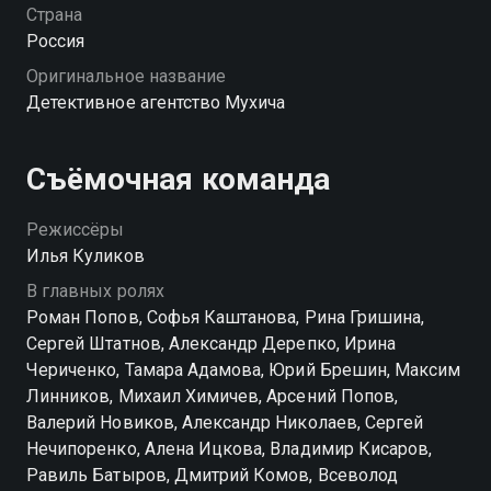
расследования — от слежки за любовницей
Страна
богатого предпринимателя до защиты директора IT-
Россия
компании, в мозг которого кто-то пытается
Оригинальное название
проникнуть во время сна. Мухич и Кристина делают
Детективное агентство Мухича
всё, чтобы раскрыть каждое преступление в
Барвихе, а в расследованиях им помогают старые
друзья: опера Алиса Рыбкина, Олег, Дима и Саша.
Съёмочная команда
«Детективное агентство Мухича» — смотрите онлайн
в хорошем качестве.
Режиссёры
Илья Куликов
В главных ролях
Роман Попов, Софья Каштанова, Рина Гришина,
Сергей Штатнов, Александр Дерепко, Ирина
Чериченко, Тамара Адамова, Юрий Брешин, Максим
Линников, Михаил Химичев, Арсений Попов,
Валерий Новиков, Александр Николаев, Сергей
Нечипоренко, Алена Ицкова, Владимир Кисаров,
Равиль Батыров, Дмитрий Комов, Всеволод