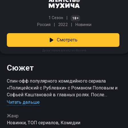
1 Сезон
18+
Россия
2022
Новинки
Смотреть
Детективное агентство Мухича
Сюжет
Спин-офф популярного комедийного сериала
«Полицейский с Рублевки» с Романом Поповым и
Софьей Каштановой в главных ролях. После
неудачного расследования с участием вора Мухича
Читать дальше
и Кристины их увольняют, и они решают открыть
собственное детективное агентство в Барвихе.
Жанр
Напарники берутся за самые необычные
Новинки, ТОП сериалов, Комедии