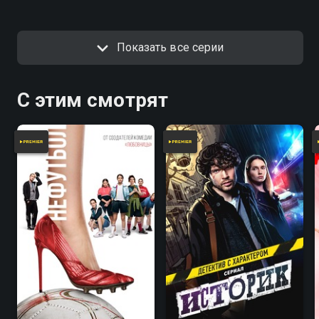
детективное агентство. Мухич и
этого нужно три дня смотреть
Кристина становятся
футбол с друганами.
напарниками и берутся за
расследование самых разных
Показать все серии
дел.
С этим смотрят