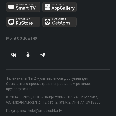
МЫ В СОЦСЕТЯХ
Телеканалы 1 и 2 мультиплексов доступны для
бесплатного просмотра в непрерывном режиме,
круглосуточно.
© 2014 — 2026, ООО «ЛайфСтрим», 109240, г. Москва,
ул. Николоямская, д. 13, стр. 2, этаж 2, ИНН 7710918800
Поддержка: help@smotreshka.tv