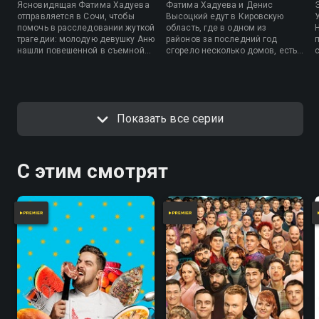
Ясновидящая Фатима Хадуева
Фатима Хадуева и Денис
отправляется в Сочи, чтобы
Высоцкий едут в Кировскую
помочь в расследовании жуткой
область, где в одном из
трагедии: молодую девушку Аню
районов за последний год
нашли повешенной в съемной
сгорело несколько домов, есть
квартире, но родственники не
погибшие и пострадавшие.
верят в ее самоубийство. В
Местные жители уверены, что
ходе дела Фатима знакомится с
эти пожары — дело рук девочки
Денисом Высоцким, который
Насти, которую уже окрестили
мечтает стать ее учеником.
пироманкой. Экстрасенсам
Показать все серии
предстоит разобраться, кто
стоит за поджогами.
С этим смотрят