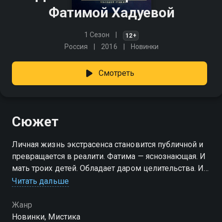
Фатимой Хадуевой
1 Сезон
12+
Россия
2016
Новинки
Смотреть
Сюжет
Личная жизнь экстрасенса становится публичной и
превращается в реалити. Фатима — яснознающая. И
мать троих детей. Обладает даром целительства. И
растит приемного сына. Насколько обычной может
Читать дальше
быть жизнь такой необычной женщины?
Жанр
Новинки, Мистика