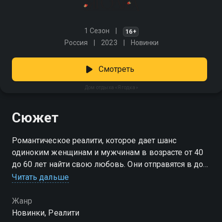
1 Сезон
16+
Россия
2023
Новинки
Смотреть
Дом отдыха «Ягодка»
Сюжет
Романтическое реалити, которое дает шанс
одиноким женщинам и мужчинам в возрасте от 40
до 60 лет найти свою любовь. Они отправятся в дом
отдыха «Ягодка», где им предстоит выстраивать
Читать дальше
отношения друг с другом, в чем им будут помогать
их дети и тайно организовывать свидания и
Жанр
романтические приключения родителям.
Новинки, Реалити