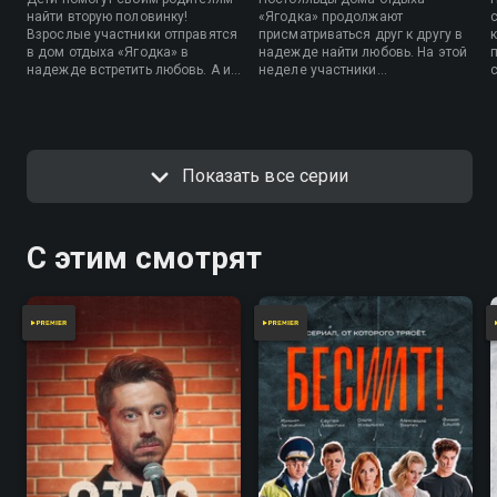
найти вторую половинку!
«Ягодка» продолжают
Взрослые участники отправятся
присматриваться друг к другу в
в дом отдыха «Ягодка» в
надежде найти любовь. На этой
надежде встретить любовь. А их
неделе участники
юные помощники будут втайне
романтического эксперимента
наблюдать за происходящими
узнают, у кого из них совпадает
событиями.
чувство ритма, поучаствуют в
спортивном конкурсе и
расскажут о своих скелетах в
Показать все серии
шкафу.
С этим смотрят