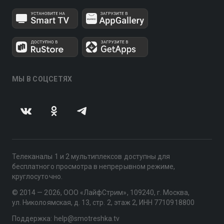
МЫ В СОЦСЕТЯХ
Телеканалы 1 и 2 мультиплексов доступны для
бесплатного просмотра в непрерывном режиме,
круглосуточно.
© 2014 — 2026, ООО «ЛайфСтрим», 109240, г. Москва,
ул. Николоямская, д. 13, стр. 2, этаж 2, ИНН 7710918800
Поддержка: help@smotreshka.tv