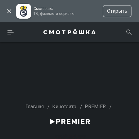
Смотрёшка
Открыть
ТВ, фильмы и сериалы
Главная
/
Кинотеатр
/
PREMIER
/