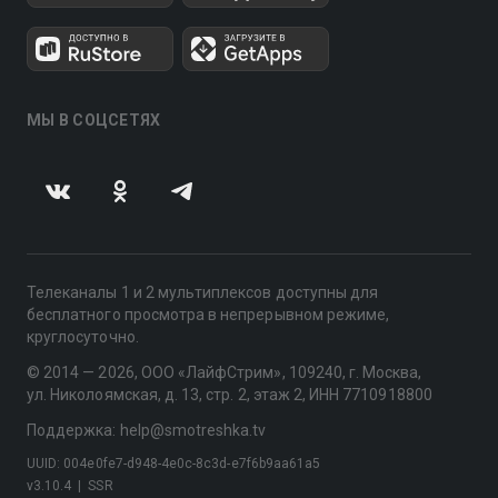
МЫ В СОЦСЕТЯХ
Телеканалы 1 и 2 мультиплексов доступны для
бесплатного просмотра в непрерывном режиме,
круглосуточно.
© 2014 — 2026, ООО «ЛайфСтрим», 109240, г. Москва,
ул. Николоямская, д. 13, стр. 2, этаж 2, ИНН 7710918800
Поддержка: help@smotreshka.tv
UUID: 004e0fe7-d948-4e0c-8c3d-e7f6b9aa61a5
v3.10.4
|
SSR