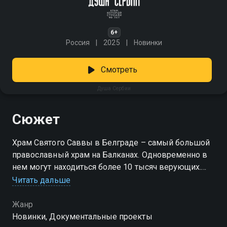
6+
Россия
2025
Новинки
Смотреть
Душа Сербии
Сюжет
Храм Святого Саввы в Белграде – самый большой
православный храм на Балканах. Одновременно в
нем могут находиться более 10 тысяч верующих.
Стены храма украшает крупнейшая церковная
Читать дальше
мозаика в мире, которую создал русский художник
Николай Мухин. Возведение собора растянулось
Жанр
почти на 100 лет, на ход строительства влияли
Новинки, Документальные проекты