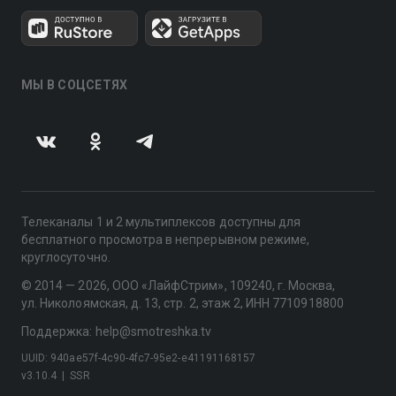
МЫ В СОЦСЕТЯХ
Телеканалы 1 и 2 мультиплексов доступны для
бесплатного просмотра в непрерывном режиме,
круглосуточно.
© 2014 — 2026, ООО «ЛайфСтрим», 109240, г. Москва,
ул. Николоямская, д. 13, стр. 2, этаж 2, ИНН 7710918800
Поддержка: help@smotreshka.tv
UUID: 940ae57f-4c90-4fc7-95e2-e41191168157
v3.10.4
|
SSR