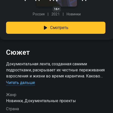
16+
Россия
2021
Новинки
Смотреть
Сюжет
Документальная лента, созданная самими
подростками, раскрывает их честные переживания
взросления и жизни во время карантина. Каково
провести больше месяца в изоляции, без встреч с
Читать дальше
друзьями, борясь с одиночеством? Обычно ребята
не открываются взрослым, но здесь они делятся
Жанр
своими чувствами и историями через творчество,
Новинки, Документальные проекты
показывая внутренний мир молодого поколения.
Страна
«Ещё один длинный день» — смотрите онлайн в