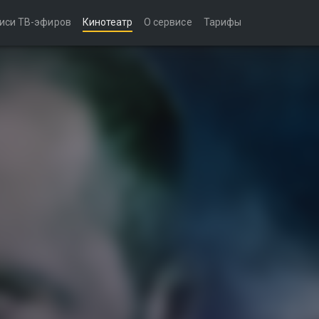
иси ТВ-эфиров
Кинотеатр
О сервисе
Тарифы