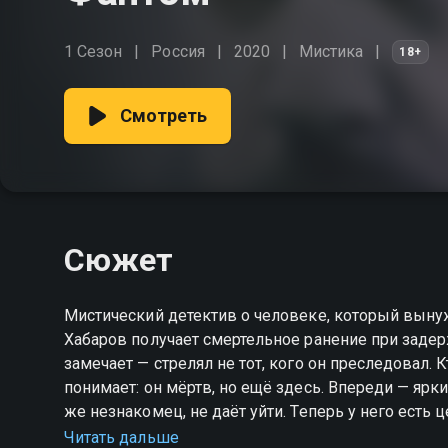
1 Сезон
Россия
2020
Мистика
18+
Смотреть
Сюжет
Мистический детектив о человеке, который вынуж
Хабаров получает смертельное ранение при заде
замечает — стрелял не тот, кого он преследовал.
понимает: он мёртв, но ещё здесь. Впереди — ярки
же незнакомец, не даёт уйти. Теперь у него есть 
Единственная, кто может ему помочь, — студентка 
Читать дальше