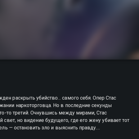
ден раскрыть убийство… самого себя. Опер Стас
ржании наркоторговца. Но в последние секунды
 Кто-то третий. Очнувшись между мирами, Стас
й свет, но видение будущего, где его жену убивает тот
цель — остановить зло и выяснить правду.
Катя. Она одна слышит и видит Стаса. И у них очень