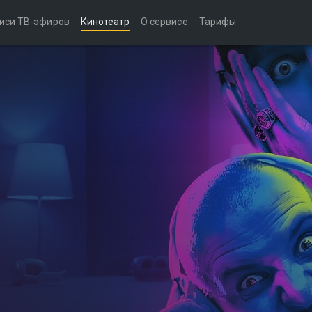
иси ТВ-эфиров
Кинотеатр
О сервисе
Тарифы