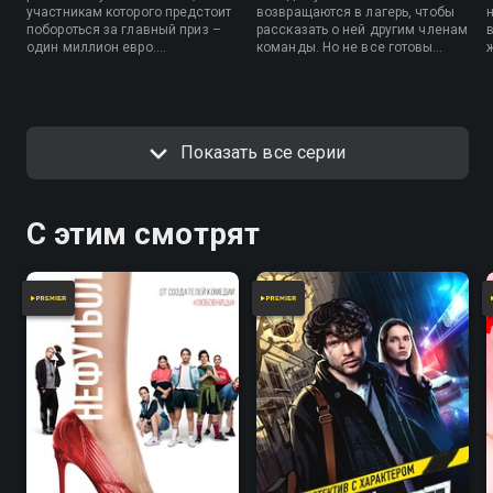
участникам которого предстоит
возвращаются в лагерь, чтобы
побороться за главный приз –
рассказать о ней другим членам
в
один миллион евро.
команды. Но не все готовы
ж
Шестнадцать смельчаков
поверить в реальность
прибывают на место съемок.
происходящего…
Без телефонов, личных вещей и
цивилизации на сотни
километров вокруг они
Показать все серии
попробуют выжить. Игра
начинается!
С этим смотрят