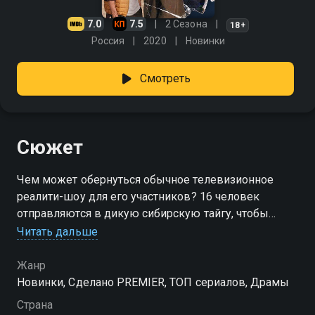
7.0
7.5
2 Сезона
18+
Россия
2020
Новинки
Смотреть
Сюжет
Чем может обернуться обычное телевизионное
реалити-шоу для его участников? 16 человек
отправляются в дикую сибирскую тайгу, чтобы
побороться за один миллион евро. Правила просты:
Читать дальше
никакой еды, личных вещей, электричества, связи и
цивилизации на сотни километров вокруг. Победит
Жанр
тот, кто дойдет до конца. Но ТВ проект
Новинки, Сделано PREMIER, ТОП сериалов, Драмы
превращается в смертельно опасную игру, где
Страна
главным призом становится ЖИЗНЬ… Что это?