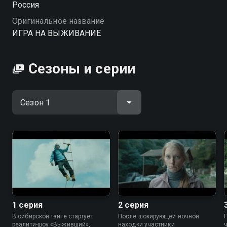
Россия
Больная фантазия телевизионщиков и сценарий?
Оригинальное название
Кто за этим стоит? И кто из героев сможет выжить,
ИГРА НА ВЫЖИВАНИЕ
не потеряв свою человечность?
Сезоны и серии
1 серия
2 серия
В сибирской тайге стартует
После шокирующей ночной
реалити-шоу «Выживший»,
находки участники