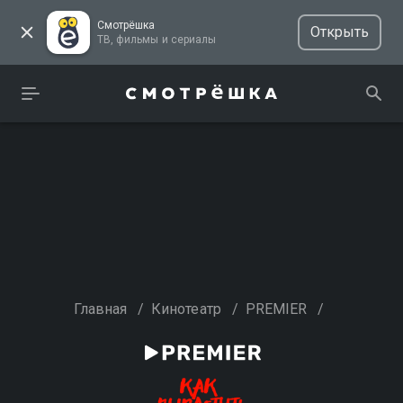
Смотрёшка
Открыть
ТВ, фильмы и сериалы
Главная
/
Кинотеатр
/
PREMIER
/