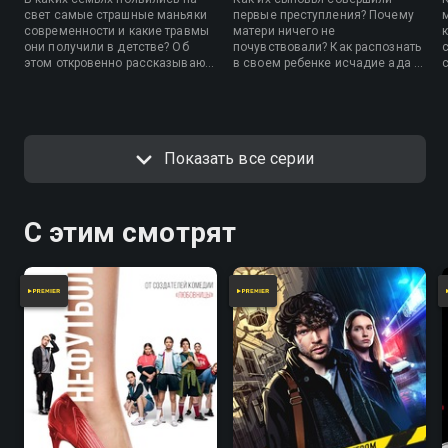
свет самые страшные маньяки
первые преступления? Почему
современности и какие травмы
матери ничего не
к
они получили в детстве? Об
почувствовали? Как распознать
этом откровенно рассказывают
в своем ребенке исчадие ада и
их матери, а психологи
можно ли на уровне генетики
объясняют, передается ли
остановить процесс
патология по наследству.
превращения в монстра?
Показать все серии
С этим смотрят