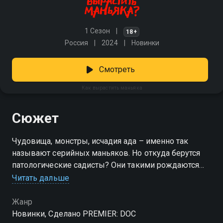
1 Сезон
18+
Россия
2024
Новинки
Смотреть
Как вырастить маньяка
Сюжет
Чудовища, монстры, исчадия ада – именно так
называют серийных маньяков. Но откуда берутся
патологические садисты? Они такими рождаются
или становятся? Ответ на этот вопрос могут знать
Читать дальше
только те, кто прожил с маньяком бок о бок всю
жизнь, – их матери.
Жанр
Новинки, Сделано PREMIER: DOC