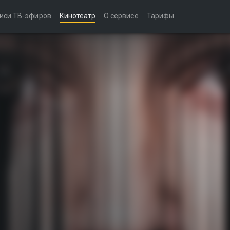
иси ТВ-эфиров
Кинотеатр
О сервисе
Тарифы