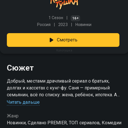
1 Сезон
16+
Россия
2023
Новинки
Смотреть
Колотушка
Сюжет
Добрый, местами драчливый сериал о братьях,
долгах и кассетах с кунг-фу. Саня — примерный
семьянин, всё по списку: жена, ребёнок, ипотека. А
вот его брат Паша будто застрял в девяностых —
Читать дальше
работает вышибалой, мечтает о славе бойца и
совсем не спешит взрослеть. Случайная встреча
Жанр
родных переворачивает всё: они влипают в аварию,
Новинки, Сделано PREMIER, ТОП сериалов, Комедии