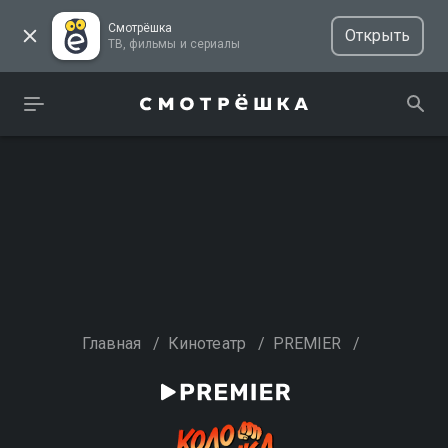
Смотрёшка
Открыть
ТВ, фильмы и сериалы
Главная
/
Кинотеатр
/
PREMIER
/