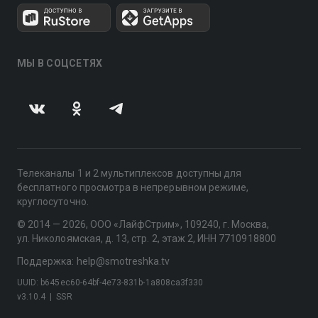
МЫ В СОЦСЕТЯХ
Телеканалы 1 и 2 мультиплексов доступны для
бесплатного просмотра в непрерывном режиме,
круглосуточно.
© 2014 — 2026, ООО «ЛайфСтрим», 109240, г. Москва,
ул. Николоямская, д. 13, стр. 2, этаж 2, ИНН 7710918800
Поддержка: help@smotreshka.tv
UUID: b645ec60-64bf-4e73-831b-1a808ca3f330
v3.10.4
|
SSR