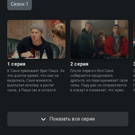
Сезон 1
1 серия
2 серия
К Сане приезжает брат Паша. За
После первого боя Саня
это долгое время, что они не
собирается продолжать
виделись, Саня женился,
драться, но переоценивает свои
выплатил ипотеку и растит
силы. Пару раз он отправляется
сына, а Паша так и остался
в нокаут и понимает, что нужно
холост, любит пошуметь и
искать другой способ
собирается участвовать в
заработать деньги. Но братьям
кулачных боях. По пути домой
улыбается удача, их
братья попадают в аварию,
приглашают в Питер на бой с
р
разбивают несколько новеньких
неким Сашей Фурией, где за
Показать все серии
машин и остаются должны
один только выход можно
крупную сумму автосалону.
получить сто тысяч рублей.
Чтобы расплатиться по долгам,
парни решают ехать в Москву и