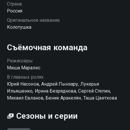
и теперь должны круглую сумму. У Паши —
Страна
перелом, и Саня, хоть давно завязал с драками,
Россия
вынужден выйти на ринг. Чтобы отбиться от
Оригинальное название
кредиторов, вернуть стабильность и, возможно,
Колотушка
вспомнить, кем он был раньше. Смешно, душевно и
с хорошей порцией ностальгии по старым
боевикам. «Колотушка» — смотрите онлайн в
Съёмочная команда
хорошем качестве.
Режиссёры
Миша Маралес
В главных ролях
Юрий Насонов, Андрей Пынзару, Лукерья
Ильяшенко, Ирина Безряднова, Сергей Степин,
Михаил Евланов, Беник Аракелян, Таша Цветкова
Сезоны и серии