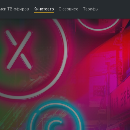
иси ТВ-эфиров
Кинотеатр
О сервисе
Тарифы