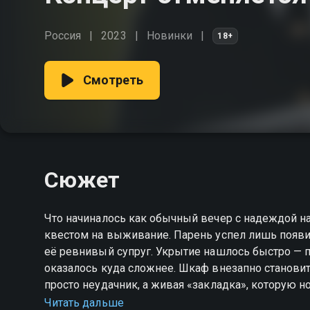
Россия
2023
Новинки
18+
Смотреть
Сюжет
Что начиналось как обычный вечер с надеждой на
квестом на выживание. Парень успел лишь появи
её ревнивый супруг. Укрытие нашлось быстро — п
оказалось куда сложнее. Шкаф внезапно становит
просто неудачник, а живая «закладка», которую н
болота, и случайные спасители. Одна нелепая вст
Читать дальше