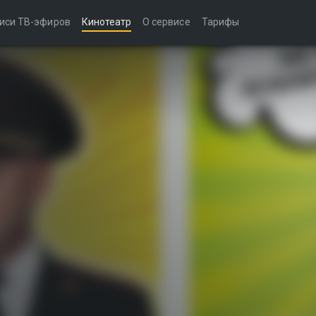
иси ТВ-эфиров
Кинотеатр
О сервисе
Тарифы