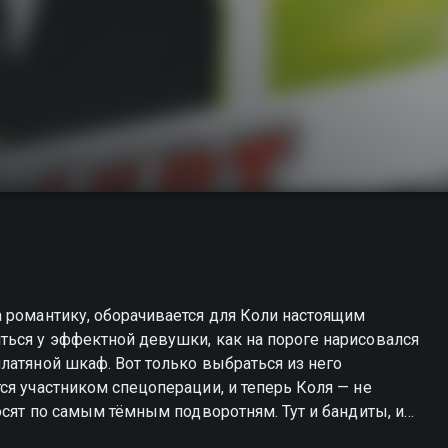
 романтику, оборачивается для Коли настоящим
ться у эффектной девушки, как на пороге нарисовался
латяной шкаф. Вот только выбраться из него
ся участником спецоперации, и теперь Коля — не
осят по самым тёмным подворотням. Тут и бандиты, и
реча запускает цепь событий, из которых не выбраться