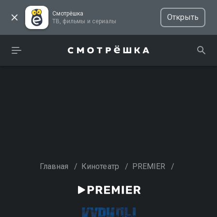
Смотрёшка
Открыть
ТВ, фильмы и сериалы
Главная
/
Кинотеатр
/
PREMIER
/