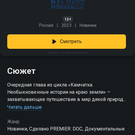
12+
Россия
2023
Новинки
Смотреть
Курилы. На южных берегах
Сюжет
Очередная глава из цикла «Камчатка.
Необыкновенные истории на краю земли» —
захватывающее путешествие в мир дикой природы
и человеческой отваги. Камчатка и Курилы — уголок
Читать дальше
планеты, где зарождается новый день, где вулканы
соседствуют с суровым океаном, а природа
Жанр
остаётся почти нетронутой. Именно сюда
Новинки, Сделано PREMIER: DOC, Документальные