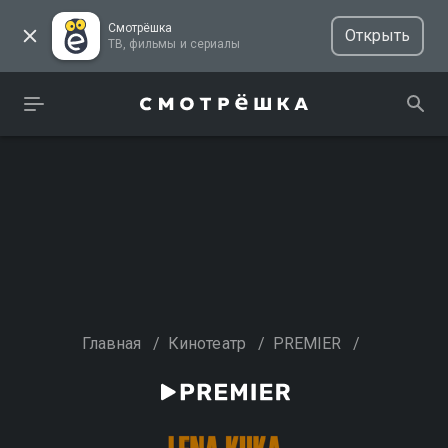
Смотрёшка
Открыть
ТВ, фильмы и сериалы
Главная
/
Кинотеатр
/
PREMIER
/