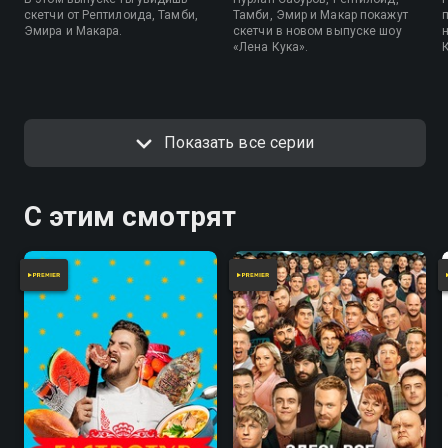
скетчи от Рептилоида, Тамби,
Тамби, Эмир и Макар покажут
Эмира и Макара.
скетчи в новом выпуске шоу
«Лена Кука».
Показать все серии
С этим смотрят