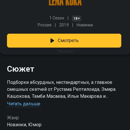
1 Сезон
18+
Россия
2019
Новинки
Смотреть
Лена Кука
Сюжет
Подборки абсурдных, нестандартных, а главное
смешных скетчей от Рустама Рептилоида, Эмира
Кашокова, Тамби Масаева, Ильи Макарова и
Алексея Щербакова. Приглашенный гость — Нурлан
Читать дальше
Сабуров.
Жанр
Новинки, Юмор