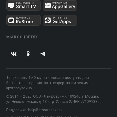
МЫ В СОЦСЕТЯХ
Телеканалы 1 и 2 мультиплексов доступны для
бесплатного просмотра в непрерывном режиме,
круглосуточно.
© 2014 — 2026, ООО «ЛайфСтрим», 109240, г. Москва,
ул. Николоямская, д. 13, стр. 2, этаж 2, ИНН 7710918800
Поддержка: help@smotreshka.tv