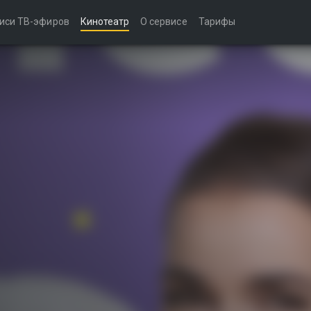
иси ТВ-эфиров
Кинотеатр
О сервисе
Тарифы