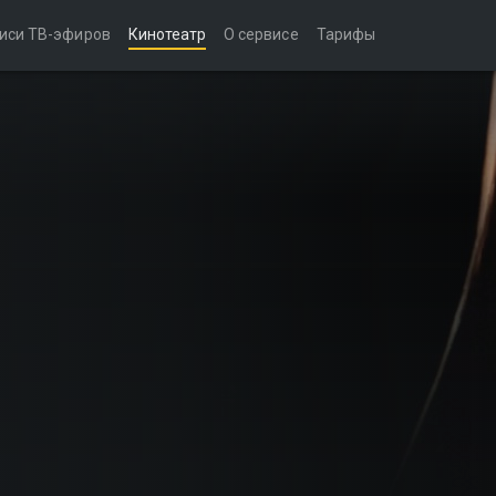
иси ТВ-эфиров
Кинотеатр
О сервисе
Тарифы