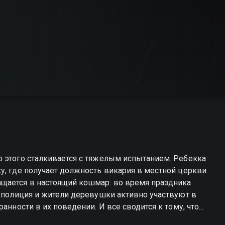
о этого сталкивается с тяжелым испытанием. Ребекка
у, где получает должность викария в местной церкви.
щается в настоящий кошмар: во время праздника
а полиция и жители деревушки активно участвуют в
анности в их поведении. И все сводится к тому, что
ашной правды.