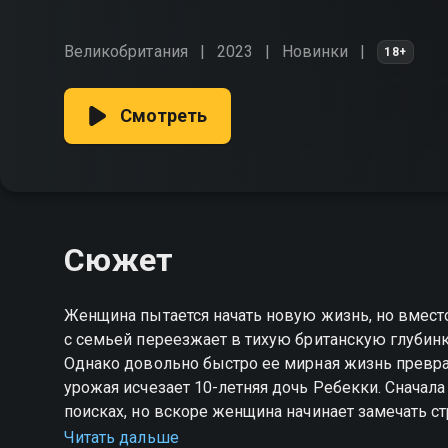
Великобритания
2023
Новинки
18+
Смотреть
Сюжет
Женщина пытается начать новую жизнь, но вмест
с семьей переезжает в тихую британскую глубинк
Однако довольно быстро ее мирная жизнь превра
урожая исчезает 10-летняя дочь Ребекки. Сначал
поисках, но вскоре женщина начинает замечать стр
поддержка и сочувствие — просто прикрытие стр
Читать дальше