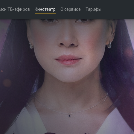
иси ТВ-эфиров
Кинотеатр
О сервисе
Тарифы