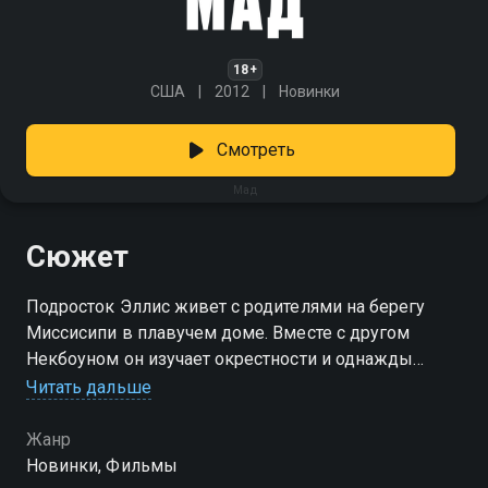
18+
США
2012
Новинки
Смотреть
Мад
Сюжет
Подросток Эллис живет с родителями на берегу
Миссисипи в плавучем доме. Вместе с другом
Некбоуном он изучает окрестности и однажды
обнаруживает на безлюдном острове лодку,
Читать дальше
очутившуюся тут после серьезного наводнения.
Ребята решают сделать из нее свое тайное
Жанр
убежище, но в ней уже живет загадочный
Новинки, Фильмы