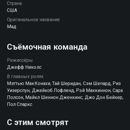
незнакомец Мад. Мужчина рассказывает парням
Страна
интригующие истории и сближается с ними. Однако
США
вскоре ребята узнают, что Мада разыскивает
Оригинальное название
полиция.
Мад
Съёмочная команда
Режиссёры
Джефф Николс
В главных ролях
Мэттью МакКонахи, Тай Шеридан, Сэм Шепард, Риз
Уизерспун, Джейкоб Лофленд, Рэй Маккиннон, Сара
Полсон, Майкл Шеннон Дженкинс, Джо Дон Бейкер,
Пол Спаркс
С этим смотрят