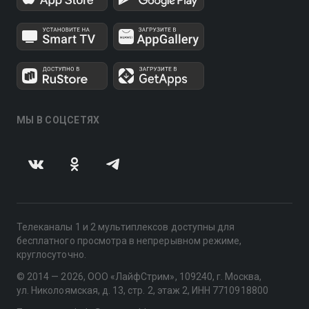
МЫ В СОЦСЕТЯХ
Телеканалы 1 и 2 мультиплексов доступны для
бесплатного просмотра в непрерывном режиме,
круглосуточно.
© 2014 — 2026, ООО «ЛайфСтрим», 109240, г. Москва,
ул. Николоямская, д. 13, стр. 2, этаж 2, ИНН 7710918800