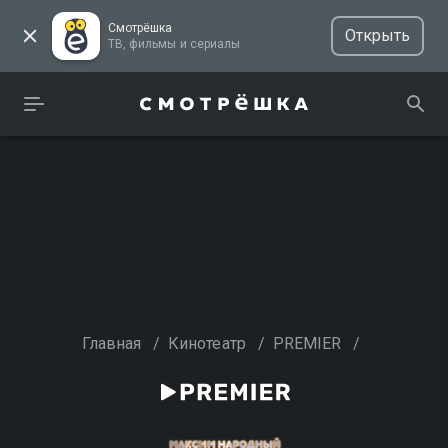
Смотрёшка
Открыть
ТВ, фильмы и сериалы
Главная
/
Кинотеатр
/
PREMIER
/