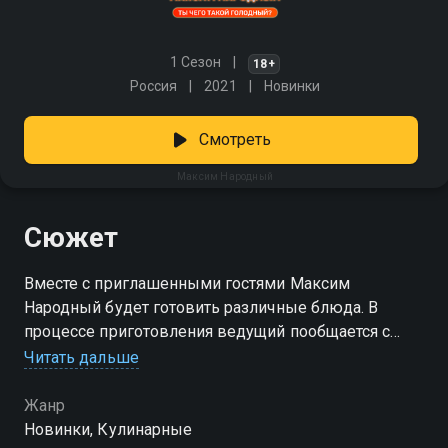
1 Сезон
18+
Россия
2021
Новинки
Смотреть
Максим Народный
Сюжет
Вместе с приглашенными гостями Максим
Народный будет готовить различные блюда. В
процессе приготовления ведущий пообщается с
гостем на интересные темы, узнает что-то новое и
Читать дальше
ответит на вопросы подписчиков.
Жанр
Новинки, Кулинарные