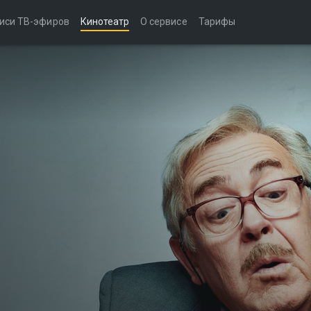
иси ТВ-эфиров
Кинотеатр
О сервисе
Тарифы