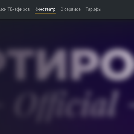
иси ТВ-эфиров
Кинотеатр
О сервисе
Тарифы