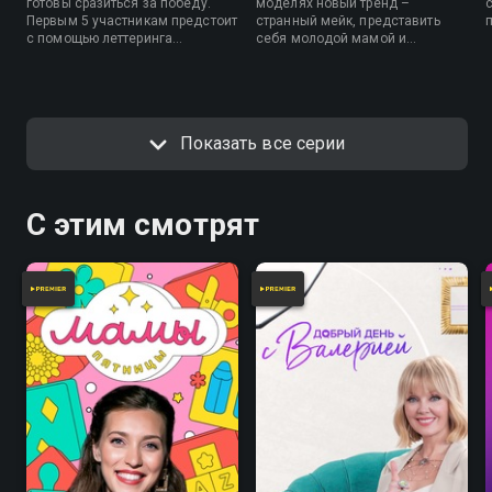
готовы сразиться за победу.
моделях новый тренд –
Первым 5 участникам предстоит
странный мейк, представить
с помощью леттеринга
себя молодой мамой и
отобразить свой лозунг в мире
одновременно с выполнением
макияжа, сделать блогерам
домашних обязанностей
мейкап в стиле единорога и
сделать себе макияж, а также
создать сексуальный образ для
создать образы красавиц
моделей. Кто пройдет в
разных эпох и стран.
Показать все серии
полуфинал программы
«Мейкаперы»?
С этим смотрят