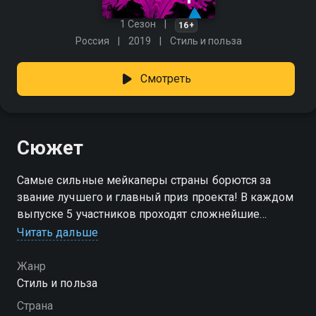
1 Сезон
16+
Россия
2019
Стиль и польза
Смотреть
Сюжет
Самые сильные мейкаперы страны борются за
звание лучшего и главный приз проекта! В каждом
выпуске 5 участников проходят сложнейшие
испытания, и только один сможет пройти в
Читать дальше
полуфинал, чтобы сразиться за победу в шоу.
Оценивает талант участников компетентное жюри, а
Жанр
ведущие проекта – несравненный Влад Лисовец и
Стиль и польза
обворожительная Регина Тодоренко!
Страна