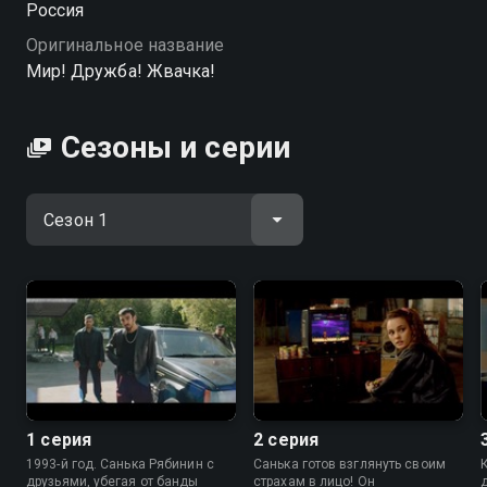
Россия
угоняет тачку у местного бандита — и с этого
Оригинальное название
момента начинается настоящий вихрь: конфликты с
Мир! Дружба! Жвачка!
родителями, стычки с ровесниками, разборки с
опасными людьми. Всё крутится, как воронка, и
выхода вроде нет. Но, возможно, именно теперь он
Сезоны и серии
поймёт, кто он такой, и за что стоит держаться.
Потому что назад уже точно не откатиться — ни ему,
ни стране. «Мир! Дружба! Жвачка!» — смотрите
онлайн в хорошем качестве.
1 серия
2 серия
1993-й год. Санька Рябинин с
Санька готов взглянуть своим
друзьями, убегая от банды
страхам в лицо! Он