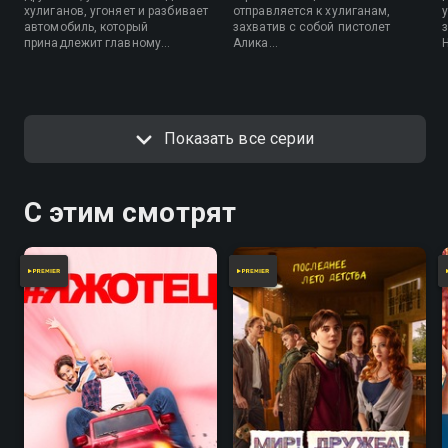
хулиганов, угоняет и разбивает
отправляется к хулиганам,
у
автомобиль, который
захватив с собой пистолет
принадлежит главному
Алика…
криминальному авторитету
города…
Показать все серии
С этим смотрят