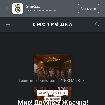
Смотрёшка
Открыть
ТВ, фильмы и сериалы
Главная
/
Кинотеатр
/
PREMIER
/
Мир! Дружба! Жвачка!