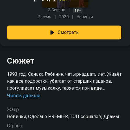
3 Сезона
18+
Россия
2020
Новинки
Смотреть
Сюжет
1993 год. Санька Рябинин, четырнадцать лет. Живёт
как все подростки: убегает от старших пацанов,
прогуливает музыкалку, теряется при виде
девчонок и не понимает, кому из взрослых вообще
Читать дальше
можно доверять. Дома — мама за прилавком, папа
— доцент без лишних денег. А ещё рядом — дядя
Жанр
Алик, прошедший Афган и живущий по своим
Новинки, Сделано PREMIER, ТОП сериалов, Драмы
жёстким правилам. И тут появляется Женя —
Страна
девочка, с которой всё меняется. Санька случайно