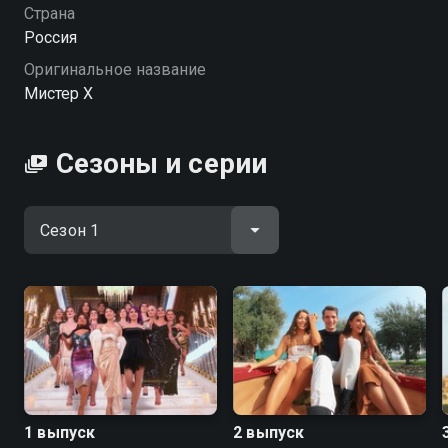
выбрать настоящую любовь, а не деньги, и кто
Страна
останется с Мистером Х в финале. «Мистер X» —
Россия
смотрите онлайн в хорошем качестве.
Оригинальное название
Мистер X
Сезоны и серии
1 выпуск
2 выпуск