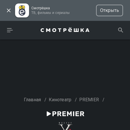
Смотрёшка
Открыть
ТВ, фильмы и сериалы
Главная
/
Кинотеатр
/
PREMIER
/