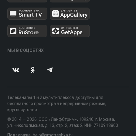
МЫ В СОЦСЕТЯХ
Телеканалы 1 и 2 мультиплексов доступны для
бесплатного просмотра в непрерывном режиме,
круглосуточно.
© 2014 — 2026, ООО «ЛайфСтрим», 109240, г. Москва,
ул. Николоямская, д. 13, стр. 2, этаж 2, ИНН 7710918800
Поддержка: help@smotreshka.tv