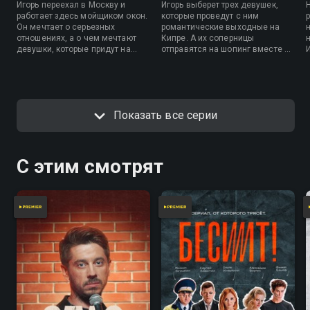
Игорь переехал в Москву и
Игорь выберет трех девушек,
работает здесь мойщиком окон.
которые проведут с ним
Он мечтает о серьезных
романтические выходные на
отношениях, а о чем мечтают
Кипре. А их соперницы
девушки, которые придут на
отправятся на шопинг вместе с
знакомство с ним? Героини
ведущим Романом
будут уверены, что Игорь —
Каграмановым.
бизнесмен.
Показать все серии
С этим смотрят