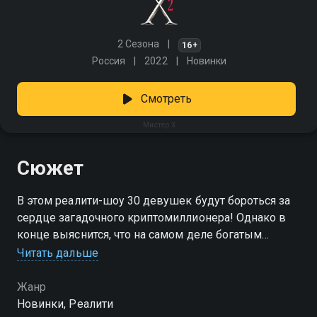
2 Сезона
16+
Россия
2022
Новинки
Смотреть
Мистер X
Сюжет
В этом реалити-шоу 30 девушек будут бороться за
сердце загадочного криптомиллионера! Однако в
конце выяснится, что на самом деле богатым
холостяком является вовсе не миллионер, а
Читать дальше
обычный парень. Участницы узнают эту правду
лишь по завершении шоу. Этот романтический
Жанр
эксперимент раскрывает, кто из девушек готов
Новинки, Реалити