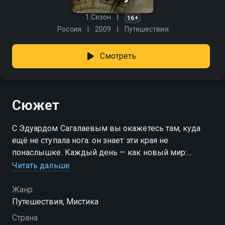
1 Сезон
16+
Россия
2009
Путешествия
Смотреть
Сюжет
С Эдуардом Сагалаевым вы окажетесь там, куда
ещё не ступала нога: он знает эти края не
понаслышке. Каждый день — как новый мир:
саванны, ледяные пустоши и тайные тропы, где
Читать дальше
скрыты древние легенды. Приготовьтесь к
настоящему открытию: здесь нет привычных
Жанр
маршрутов, а есть только герой и неподдельный
Путешествия, Мистика
восторг от неизведанного. «Мистические
Страна
путешествия» — смотрите онлайн в хорошем