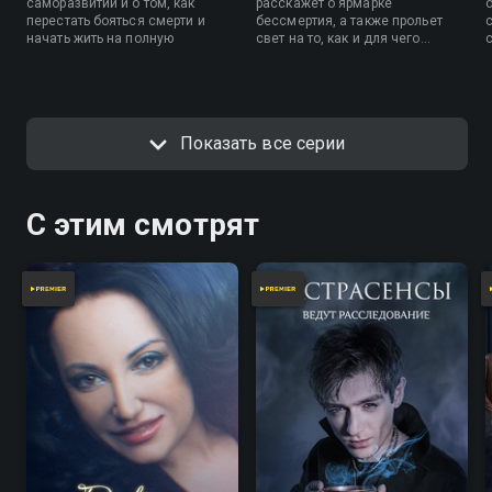
саморазвитии и о том, как
расскажет о ярмарке
перестать бояться смерти и
бессмертия, а также прольет
начать жить на полную
свет на то, как и для чего
индусы проводят свои
э
массовые паломнические
обряды. Новая серия из цикла
познавательных передач о
духовном развитии личности и о
Показать все серии
том, как перестать избегать
всего неизвестного и познать
себя.
С этим смотрят