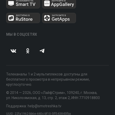
МЫ В СОЦСЕТЯХ
Телеканалы 1 и 2 мультиплексов доступны для
бесплатного просмотра в непрерывном режиме,
круглосуточно.
© 2014 — 2026, ООО «ЛайфСтрим», 109240, г. Москва,
ул. Николоямская, д. 13, стр. 2, этаж 2, ИНН 7710918800
Поддержка: help@smotreshka.tv
UUID: 22fa1962-bb6e-440c-bf10-5ff543845fba