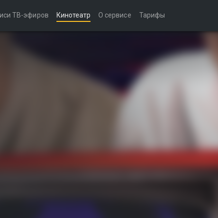
иси ТВ-эфиров
Кинотеатр
О сервисе
Тарифы