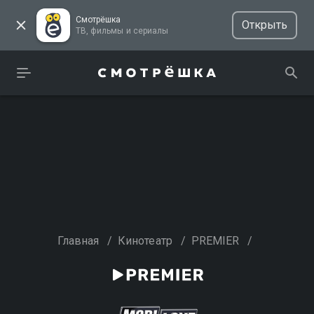
Смотрёшка
Открыть
ТВ, фильмы и сериалы
Главная
/
Кинотеатр
/
PREMIER
/