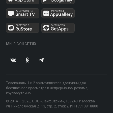
МЫ В СОЦСЕТЯХ
Телеканалы 1 и 2 мультиплексов доступны для
бесплатного просмотра в непрерывном режиме,
круглосуточно.
© 2014 — 2026, ООО «ЛайфСтрим», 109240, г. Москва,
ул. Николоямская, д. 13, стр. 2, этаж 2, ИНН 7710918800