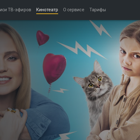
иси ТВ-эфиров
Кинотеатр
О сервисе
Тарифы