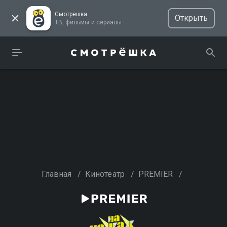
Смотрёшка
Открыть
ТВ, фильмы и сериалы
Главная
/
Кинотеатр
/
PREMIER
/