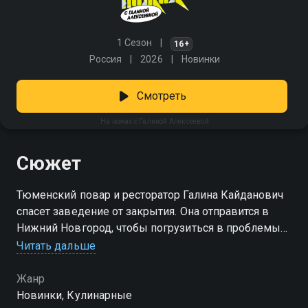
1 Сезон
16+
Россия
2026
Новинки
Смотреть
На ножах с Галиной Алексеевой
Сюжет
Тюменский повар и ресторатор Галина Кайданович
спасет заведение от закрытия. Она отправится в
Нижний Новгород, чтобы погрузиться в проблемы
ресторана, оценить масштаб не выстроенных
Читать дальше
процессов, а также поделиться своим многолетним
опытом.
Жанр
Новинки, Кулинарные