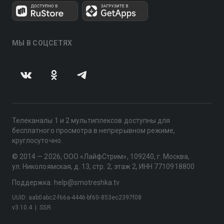
МЫ В СОЦСЕТЯХ
Телеканалы 1 и 2 мультиплексов доступны для
бесплатного просмотра в непрерывном режиме,
круглосуточно.
© 2014 — 2026, ООО «ЛайфСтрим», 109240, г. Москва,
ул. Николоямская, д. 13, стр. 2, этаж 2, ИНН 7710918800
Поддержка: help@smotreshka.tv
UUID: aab0abc2-f66a-4446-bf60-853ec2397f08
v3.10.4
|
SSR