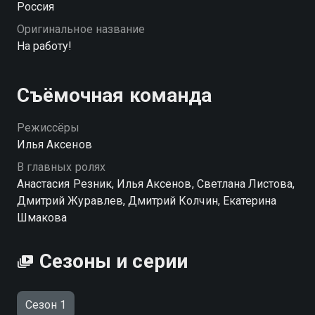
Россия
клиенты и вечная погоня за «тем самым делом».
Оригинальное название
Смогут ли они когда-нибудь построить жизнь, о
На работу!
которой мечтают, — узнаете в комедийном сериале
«На работу». «На работу!» — смотрите онлайн в
хорошем качестве.
Съёмочная команда
Режиссёры
Илья Аксенов
В главных ролях
Анастасия Резник, Илья Аксенов, Светлана Листова,
Дмитрий Журавлев, Дмитрий Колчин, Екатерина
Шмакова
Сезоны и серии
Сезон 1