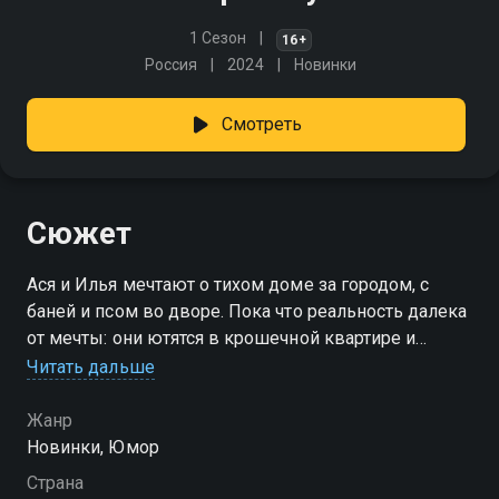
1 Сезон
16+
Россия
2024
Новинки
Смотреть
Сюжет
Ася и Илья мечтают о тихом доме за городом, с
баней и псом во дворе. Пока что реальность далека
от мечты: они ютятся в крошечной квартире и
берутся за любую подработку, чтобы хоть как-то
Читать дальше
свести концы с концами. Каждый день — новая
форма, новый начальник и новые задачи: то в
Жанр
доставке, то на кухне, то за кассой, то в гримёрке. И
Новинки, Юмор
даже ветеринаром Илья однажды поработает.
Страна
Впереди — бесконечные курьёзы, неадекватные