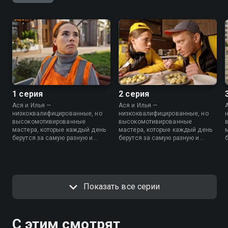
1 серия
2 серия
Ася и Илья —
Ася и Илья —
низкоквалифицированные, но
низкоквалифицированные, но
высокомотивированные
высокомотивированные
мастера, которые каждый день
мастера, которые каждый день
берутся за самую разную и
берутся за самую разную и
простую работу, чтобы сводить
простую работу, чтобы сводить
концы с концами. Смогут ли они
концы с концами. Смогут ли они
выжить в мире, где людей
выжить в мире, где людей
заменяют роботы и
заменяют роботы и
искусственный интеллект?
искусственный интеллект?
Показать все серии
С этим смотрят