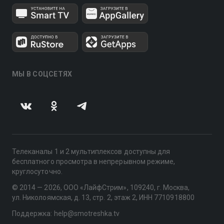
МЫ В СОЦСЕТЯХ
Телеканалы 1 и 2 мультиплексов доступны для
бесплатного просмотра в непрерывном режиме,
круглосуточно.
© 2014 — 2026, ООО «ЛайфСтрим», 109240, г. Москва,
ул. Николоямская, д. 13, стр. 2, этаж 2, ИНН 7710918800
Поддержка: help@smotreshka.tv