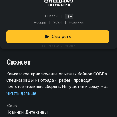
1 Сезон
18+
Россия
2024
Новинки
Смотреть
Наш спецназ. Ингушетия
Сюжет
Кавказское приключение опытных бойцов СОБРа.
Спецназовцы из отряда «Трефы» проводят
подготовительные сборы в Ингушетии и сразу же
сталкиваются с проблемами. Встречающий бойцов
Читать дальше
капитан узнает о происшествии: грузовая машина
протаранила экипаж патрульной службы и скрылась
Жанр
в горах. Фомин и его команда сразу же
Новинки, Детективы