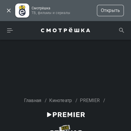
Смотрёшка
Открыть
ТВ, фильмы и сериалы
Главная
/
Кинотеатр
/
PREMIER
/