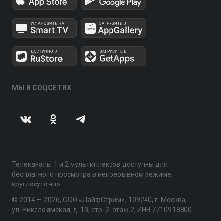
МЫ В СОЦСЕТЯХ
Телеканалы 1 и 2 мультиплексов доступны для
бесплатного просмотра в непрерывном режиме,
круглосуточно.
© 2014 — 2026, ООО «ЛайфСтрим», 109240, г. Москва,
ул. Николоямская, д. 13, стр. 2, этаж 2, ИНН 7710918800