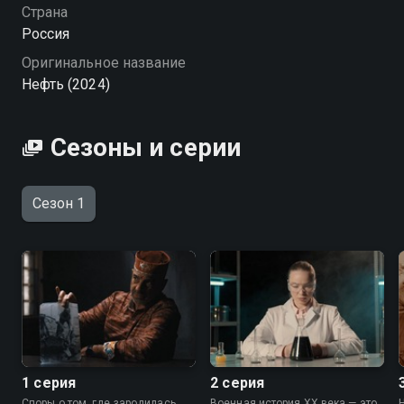
выстоять, восстановиться и двигаться вперёд.
Страна
«Нефть (2024)» — смотрите онлайн в хорошем
Россия
качестве.
Оригинальное название
Нефть (2024)
Сезоны и серии
Сезон 1
1 серия
2 серия
Споры о том, где зародилась
Военная история XX века — это