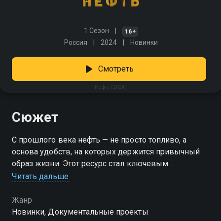
1 Сезон
16+
Россия
2024
Новинки
Смотреть
Нефть (2024)
Сюжет
С прошлого века нефть — не просто топливо, а
основа удобств, на которых держится привычный
образ жизни. Этот ресурс стал ключевым
двигателем экономики и источником благополучия
Читать дальше
для одних, а для других — причиной проблем и
нестабильности. В случае России нефть сыграла
Жанр
особую роль: именно она дала стране шанс
Новинки, Документальные проекты