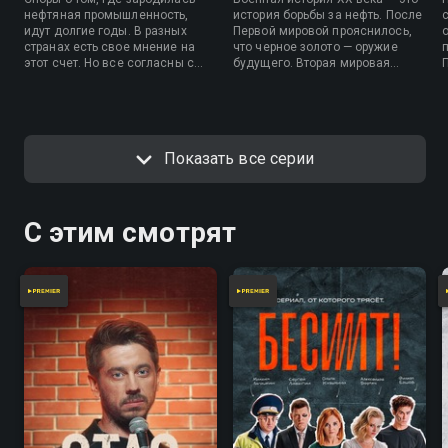
нефтяная промышленность,
история борьбы за нефть. После
идут долгие годы. В разных
Первой мировой прояснилось,
странах есть свое мнение на
что черное золото — оружие
этот счет. Но все согласны с
будущего. Вторая мировая
тем, что с момента первого
стала ареной ожесточенной
нефтяного бурения значимость
борьбы за этот ресурс. Битва не
этого природного ресурса для
закончилась в мае 1945, а
человечества начала
перешла в другую фазу.
стремительно расти.
Показать все серии
С этим смотрят