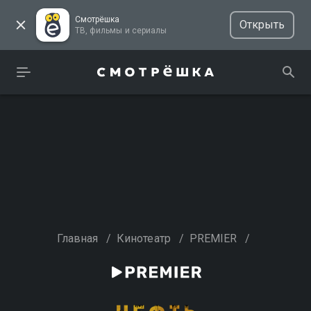
Смотрёшка
Открыть
ТВ, фильмы и сериалы
Главная
/
Кинотеатр
/
PREMIER
/