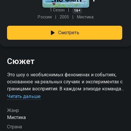
1 Сезон
16+
Россия
2005
Мистика
Смотреть
Сюжет
Это шоу о необъяснимых феноменах и событиях,
основанное на реальных случаях и экспериментах с
границами восприятия. В каждом эпизоде команда
специалистов проверяет достоверность историй и
Читать дальше
без исключения изучает все обращения зрителей,
столкнувшихся с тем, что нельзя объяснить
Жанр
привычными законами. «Необъяснимо, но факт» —
Мистика
смотрите онлайн в хорошем качестве.
Страна